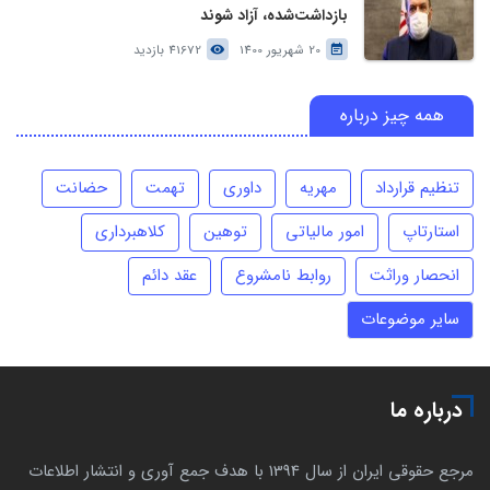
بازداشت‌شده، آزاد شوند
20 شهریور 1400
41672 بازدید
همه چیز درباره
تنظیم قرارداد
مهریه
داوری
تهمت
حضانت
استارتاپ
امور مالیاتی
توهین
کلاهبرداری
انحصار وراثت
روابط نامشروع
عقد دائم
سایر موضوعات
درباره ما
مرجع حقوقی ایران از سال 1394 با هدف جمع آوری و انتشار اطلاعات