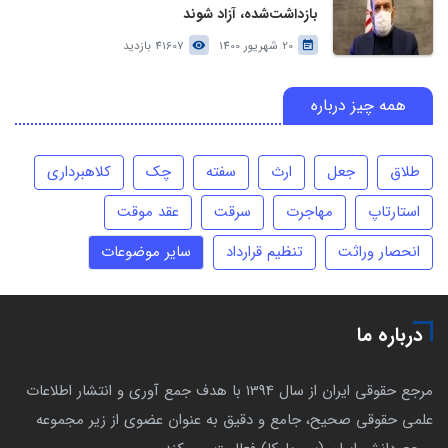
بازداشت‌شده، آزاد شوند
20 شهریور 1400
41607 بازدید
همه چیز درباره
طلاق
جعل
ارث
سفته
چک
کلاهبرداری
استارتاپ
مهاجرت
سرقت
عقد موقت
انحصار وراثت
تنظیم قرارداد
سایر موضوعات
درباره ما
مرجع حقوقی ایران از سال 1394 با هدف جمع آوری و انتشار اطلاعات
علمی حقوقی صحیح، جامع و دقیق به عنوان عضوی از زیر مجموعه