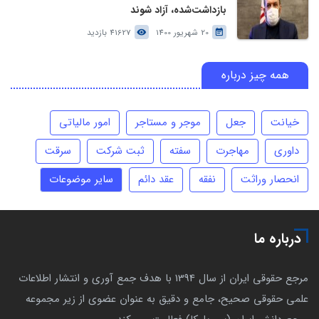
بازداشت‌شده، آزاد شوند
20 شهریور 1400
41627 بازدید
همه چیز درباره
خیانت
جعل
موجر و مستاجر
امور مالیاتی
داوری
مهاجرت
سفته
ثبت شرکت
سرقت
انحصار وراثت
نفقه
عقد دائم
سایر موضوعات
درباره ما
مرجع حقوقی ایران از سال 1394 با هدف جمع آوری و انتشار اطلاعات
علمی حقوقی صحیح، جامع و دقیق به عنوان عضوی از زیر مجموعه