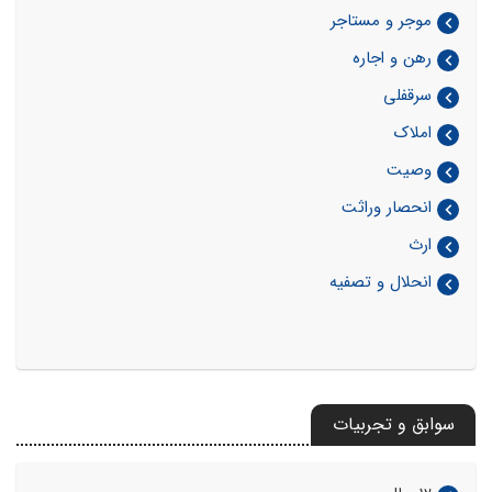
موجر و مستاجر
رهن و اجاره
سرقفلی
املاک
وصیت
انحصار وراثت
ارث
انحلال و تصفیه
سوابق و تجربیات