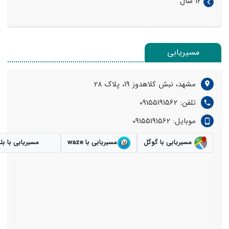
12 سال
مسیریابی
مشهد، نبش کلاهدوز 19، پلاک 28
تلفن: 09155191562
موبایل: 09155191562
مسیریابی با گوگل
مسیریابی با waze
مسیریابی با بل