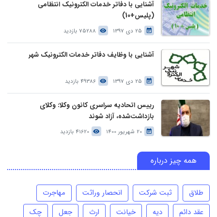
آشنایی با دفاتر خدمات الکترونیک انتظامی
(پلیس+10)
25 دی 1397
75288 بازدید
آشنایی با وظایف دفاتر خدمات الکترونیک شهر
25 دی 1397
49386 بازدید
رییس اتحادیه سراسری کانون وکلا: وکلای
بازداشت‌شده، آزاد شوند
20 شهریور 1400
41620 بازدید
همه چیز درباره
طلاق
ثبت شرکت
انحصار وراثت
مهاجرت
عقد دائم
دیه
خیانت
ارث
جعل
چک