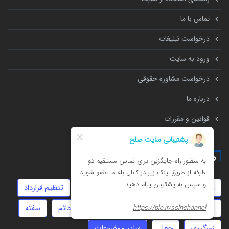
تماس با ما
درخواست تبلیغات
ورود به سایت
درخواست مشاوره حقوقی
درباره ما
قوانین و مقررات
همه چیز درباره
عقد موقت
حضانت
انحصار وراثت
تنظیم قرارداد
ارث
داوری
توهین
دیه
عقد دائم
سفته
زورگیری
جعل
سایر موضوعات