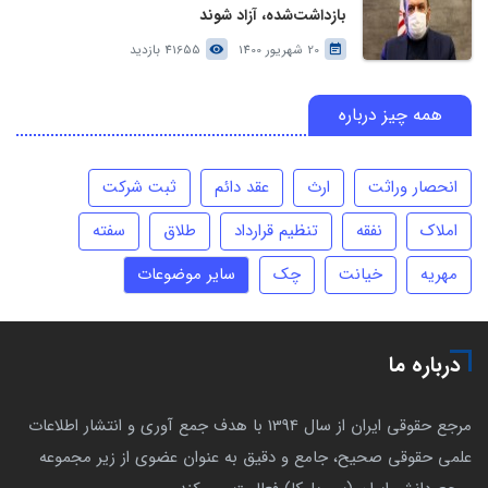
بازداشت‌شده، آزاد شوند
20 شهریور 1400
41655 بازدید
همه چیز درباره
انحصار وراثت
ارث
عقد دائم
ثبت شرکت
املاک
نفقه
تنظیم قرارداد
طلاق
سفته
مهریه
خیانت
چک
سایر موضوعات
درباره ما
مرجع حقوقی ایران از سال 1394 با هدف جمع آوری و انتشار اطلاعات
علمی حقوقی صحیح، جامع و دقیق به عنوان عضوی از زیر مجموعه