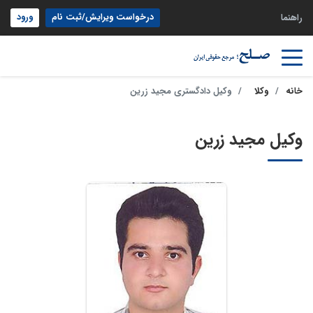
درخواست ویرایش/ثبت نام
ورود
راهنما
خانه
وکلا
وکیل دادگستری مجید زرین
وکیل مجید زرین