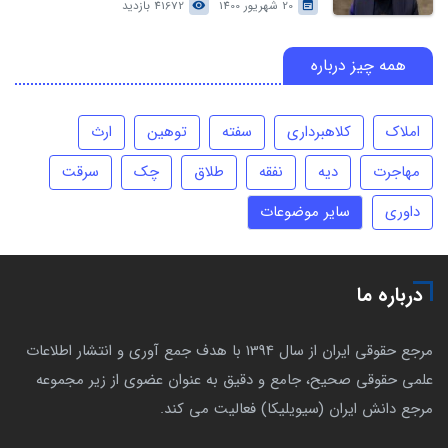
20 شهریور 1400
41672 بازدید
همه چیز درباره
املاک
کلاهبرداری
سفته
توهین
ارث
مهاجرت
دیه
نفقه
طلاق
چک
سرقت
داوری
سایر موضوعات
درباره ما
مرجع حقوقی ایران از سال 1394 با هدف جمع آوری و انتشار اطلاعات
علمی حقوقی صحیح، جامع و دقیق به عنوان عضوی از زیر مجموعه
مرجع دانش ایران (سیویلیکا) فعالیت می کند.