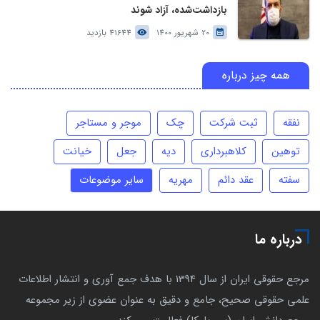
بازداشت‌شده، آزاد شوند
20 شهریور 1400
41644 بازدید
همه چیز درباره
نفقه
ثبت شرکت
چک
موجر و مستاجر
توهین
کلاهبرداری
دیه
جعل
خیانت
سفته
عقد دائم
مهریه
سایر موضوعات
درباره ما
مرجع حقوقی ایران از سال 1394 با هدف جمع آوری و انتشار اطلاعات
علمی حقوقی صحیح، جامع و دقیق به عنوان عضوی از زیر مجموعه