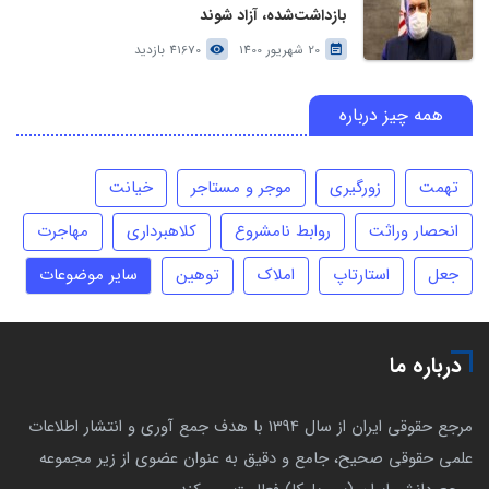
بازداشت‌شده، آزاد شوند
20 شهریور 1400
41670 بازدید
همه چیز درباره
تهمت
زورگیری
موجر و مستاجر
خیانت
انحصار وراثت
روابط نامشروع
کلاهبرداری
مهاجرت
جعل
استارتاپ
املاک
توهین
سایر موضوعات
درباره ما
مرجع حقوقی ایران از سال 1394 با هدف جمع آوری و انتشار اطلاعات
علمی حقوقی صحیح، جامع و دقیق به عنوان عضوی از زیر مجموعه