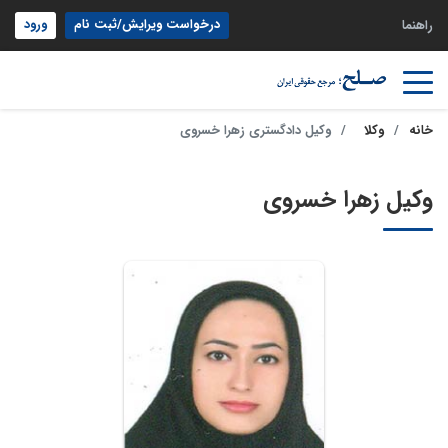
درخواست ویرایش/ثبت نام
ورود
راهنما
خانه
وکلا
وکیل دادگستری زهرا خسروی
وکیل زهرا خسروی