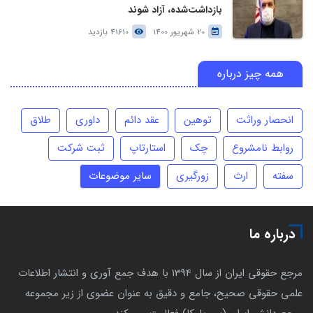
بازداشت‌شده، آزاد شوند
20 شهریور 1400
41610 بازدید
همه چیز درباره
انحصار وراثت
توهین
عقد دائم
داوری
طلاق
روابط نامشروع
چک
استارتاپ
ثبت شرکت
سفته
ارث
زورگیری
سایر موضوعات
درباره ما
مرجع حقوقی ایران از سال 1394 با هدف جمع آوری و انتشار اطلاعات
علمی حقوقی صحیح، جامع و دقیق به عنوان عضوی از زیر مجموعه