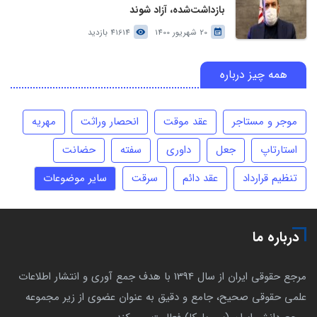
بازداشت‌شده، آزاد شوند
20 شهریور 1400
41614 بازدید
همه چیز درباره
موجر و مستاجر
عقد موقت
انحصار وراثت
مهریه
استارتاپ
جعل
داوری
سفته
حضانت
تنظیم قرارداد
عقد دائم
سرقت
سایر موضوعات
درباره ما
مرجع حقوقی ایران از سال 1394 با هدف جمع آوری و انتشار اطلاعات
علمی حقوقی صحیح، جامع و دقیق به عنوان عضوی از زیر مجموعه