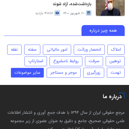
بازداشت‌شده، آزاد شوند
20 شهریور 1400
41686 بازدید
همه چیز درباره
املاک
انحصار وراثت
امور مالیاتی
سفته
نفقه
توهین
سرقت
روابط نامشروع
استارتاپ
تهمت
زورگیری
موجر و مستاجر
سایر موضوعات
درباره ما
مرجع حقوقی ایران از سال 1394 با هدف جمع آوری و انتشار اطلاعات
علمی حقوقی صحیح، جامع و دقیق به عنوان عضوی از زیر مجموعه