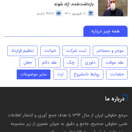
بازداشت‌شده، آزاد شوند
20 شهریور 1400
41617 بازدید
همه چیز درباره
موجر و مستاجر
ثبت شرکت
خیانت
تنظیم قرارداد
عقد موقت
داوری
چک
عقد دائم
جعل
حضانت
روابط نامشروع
ارث
سایر موضوعات
درباره ما
مرجع حقوقی ایران از سال 1394 با هدف جمع آوری و انتشار اطلاعات
علمی حقوقی صحیح، جامع و دقیق به عنوان عضوی از زیر مجموعه