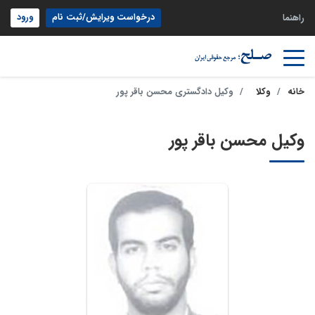
درخواست ویرایش/ثبت نام
ورود
راهنما
خانه
وکلا
وکیل دادگستری محسن باقر پور
وکیل محسن باقر پور