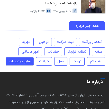
بازداشت‌شده، آزاد شوند
20 شهریور 1400
41613 بازدید
همه چیز درباره
انحصار وراثت
ثبت شرکت
توهین
مهریه
سفته
تنظیم قرارداد
حضانت
امور مالیاتی
عقد دائم
تهمت
جعل
خیانت
سایر موضوعات
درباره ما
مرجع حقوقی ایران از سال 1394 با هدف جمع آوری و انتشار اطلاعات
علمی حقوقی صحیح، جامع و دقیق به عنوان عضوی از زیر مجموعه