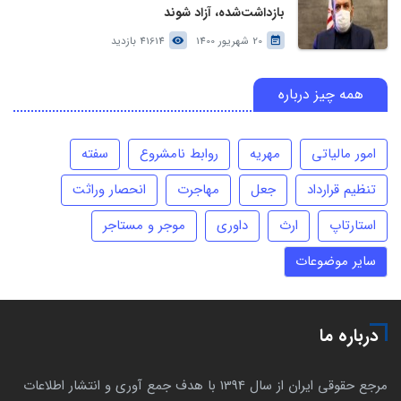
بازداشت‌شده، آزاد شوند
20 شهریور 1400
41614 بازدید
همه چیز درباره
امور مالیاتی
مهریه
روابط نامشروع
سفته
تنظیم قرارداد
جعل
مهاجرت
انحصار وراثت
استارتاپ
ارث
داوری
موجر و مستاجر
سایر موضوعات
درباره ما
مرجع حقوقی ایران از سال 1394 با هدف جمع آوری و انتشار اطلاعات