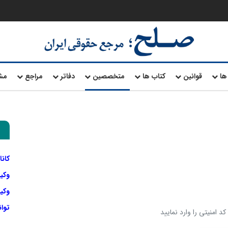
ها
قوانین
کتاب ها
متخصصین
دفاتر
مراجع
مش
کانا
وکی
وکیل
توا
د امنیتی را وارد نمایید