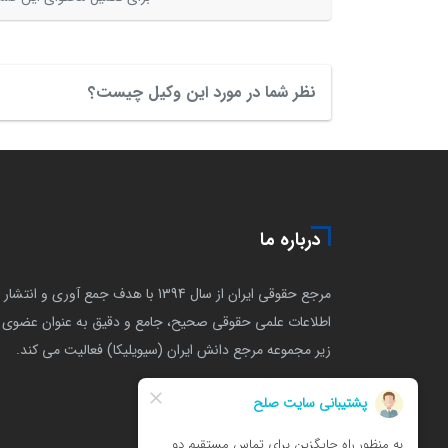
نظر شما در مورد این وکیل چیست؟
درباره ما
مرجع حقوقی ایران از سال 1394 با هدف جمع آوری و انتشار
اطلاعات علمی حقوقی صحیح، جامع و دقیق به عنوان عضوی ا
زیر مجموعه مرجع دانش ایران (سیویلیکا) فعالیت می کند.