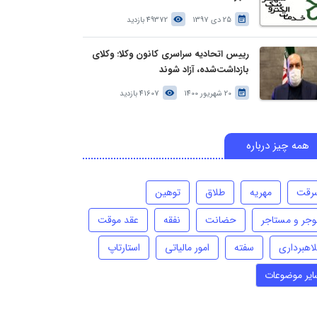
25 دی 1397
49372 بازدید
رییس اتحادیه سراسری کانون وکلا: وکلای
بازداشت‌شده، آزاد شوند
20 شهریور 1400
41607 بازدید
همه چیز درباره
رقت
مهریه
طلاق
توهین
وجر و مستاجر
حضانت
نفقه
عقد موقت
لاهبرداری
سفته
امور مالیاتی
استارتاپ
ایر موضوعات