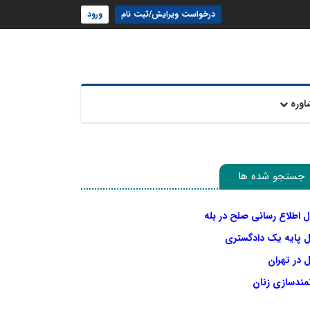
درخواست ویرایش/ثبت نام
ورود
اوره
جستجو شده ها
ل اطلاع رسانی صلح در بله
ل پایه یک دادگستری
 در تهران
نمندسازی زنان