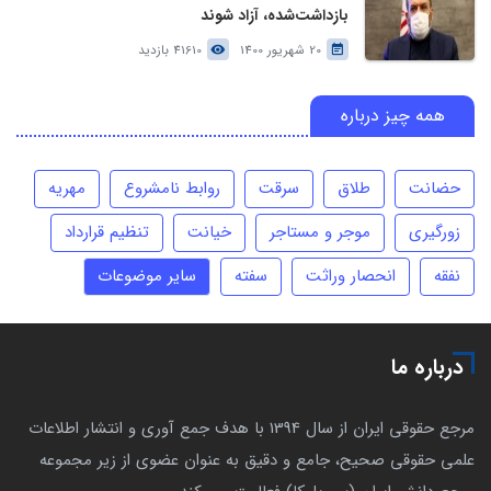
بازداشت‌شده، آزاد شوند
20 شهریور 1400
41610 بازدید
همه چیز درباره
حضانت
طلاق
سرقت
روابط نامشروع
مهریه
زورگیری
موجر و مستاجر
خیانت
تنظیم قرارداد
نفقه
انحصار وراثت
سفته
سایر موضوعات
درباره ما
مرجع حقوقی ایران از سال 1394 با هدف جمع آوری و انتشار اطلاعات
علمی حقوقی صحیح، جامع و دقیق به عنوان عضوی از زیر مجموعه