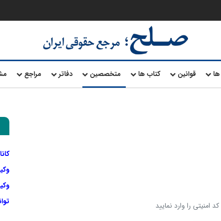
ها
قوانین
کتاب ها
متخصصین
دفاتر
مراجع
مش
کانا
وکی
وکیل
توا
د امنیتی را وارد نمایید