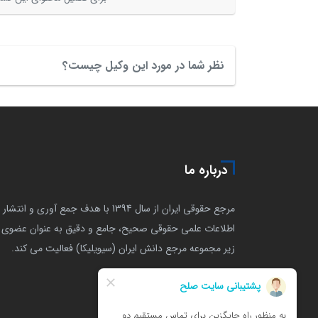
نظر شما در مورد این وکیل چیست؟
درباره ما
مرجع حقوقی ایران از سال 1394 با هدف جمع آوری و انتشار
اطلاعات علمی حقوقی صحیح، جامع و دقیق به عنوان عضوی ا
زیر مجموعه مرجع دانش ایران (سیویلیکا) فعالیت می کند.