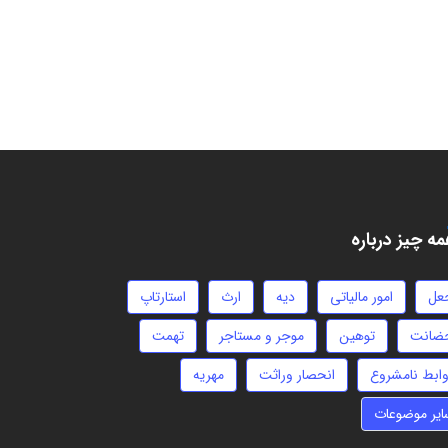
ه چیز درباره
عل
امور مالیاتی
دیه
ارث
استارتاپ
ضانت
توهین
موجر و مستاجر
تهمت
وابط نامشروع
انحصار وراثت
مهریه
ایر موضوعات