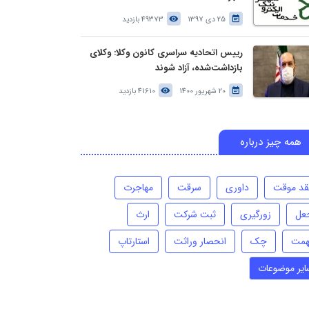
25 دی 1397
49373 بازدید
رییس اتحادیه سراسری کانون وکلا: وکلای
بازداشت‌شده، آزاد شوند
20 شهریور 1400
41610 بازدید
همه چیز درباره
قد موقت
داوری
سرقت
مهاجرت
عل
زورگیری
ثبت شرکت
ارث
همت
چک
انحصار وراثت
استارتاپ
ایر موضوعات