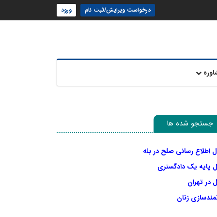
درخواست ویرایش/ثبت نام
ورود
اوره
جستجو شده ها
ل اطلاع رسانی صلح در بله
ل پایه یک دادگستری
 در تهران
نمندسازی زنان