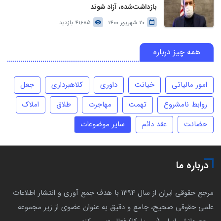
بازداشت‌شده، آزاد شوند
20 شهریور 1400
41685 بازدید
همه چیز درباره
امور مالیاتی
خیانت
داوری
کلاهبرداری
جعل
روابط نامشروع
تهمت
مهاجرت
طلاق
املاک
حضانت
عقد دائم
سایر موضوعات
درباره ما
مرجع حقوقی ایران از سال 1394 با هدف جمع آوری و انتشار اطلاعات
علمی حقوقی صحیح، جامع و دقیق به عنوان عضوی از زیر مجموعه