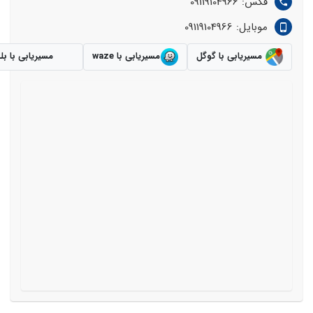
فکس: 09119104966
موبایل: 09119104966
مسیریابی با گوگل
مسیریابی با waze
مسیریابی با بل