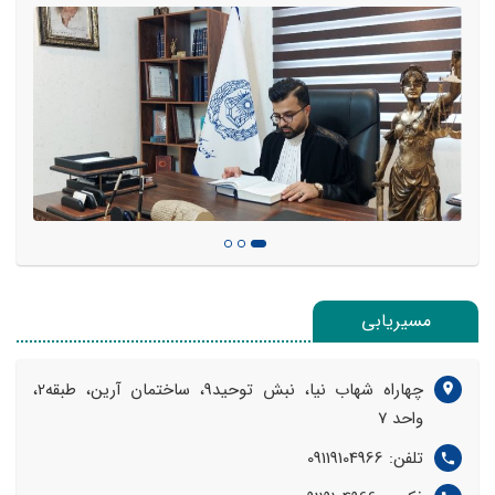
مسیریابی
چهاراه شهاب نیا، نبش توحید9، ساختمان آرین، طبقه2،
واحد 7
تلفن: 09119104966