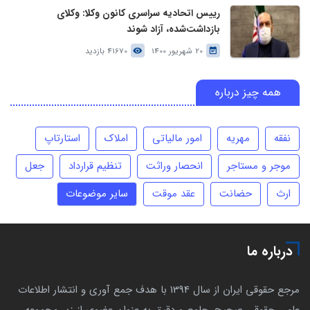
رییس اتحادیه سراسری کانون وکلا: وکلای
بازداشت‌شده، آزاد شوند
20 شهریور 1400
41670 بازدید
همه چیز درباره
نفقه
مهریه
امور مالیاتی
املاک
استارتاپ
موجر و مستاجر
انحصار وراثت
تنظیم قرارداد
جعل
ارث
حضانت
عقد موقت
سایر موضوعات
درباره ما
مرجع حقوقی ایران از سال 1394 با هدف جمع آوری و انتشار اطلاعات
علمی حقوقی صحیح، جامع و دقیق به عنوان عضوی از زیر مجموعه