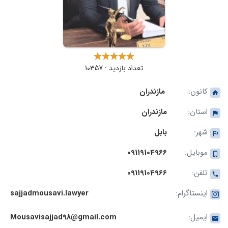
تعداد بازدید : 10357
کانون:
مازندران
استان:
مازندران
شهر:
بابل
موبایل:
09119104966
تلفن:
09119104966
اینستاگرام:
sajjadmousavi.lawyer
ایمیل:
Mousavisajjad98@gmail.com