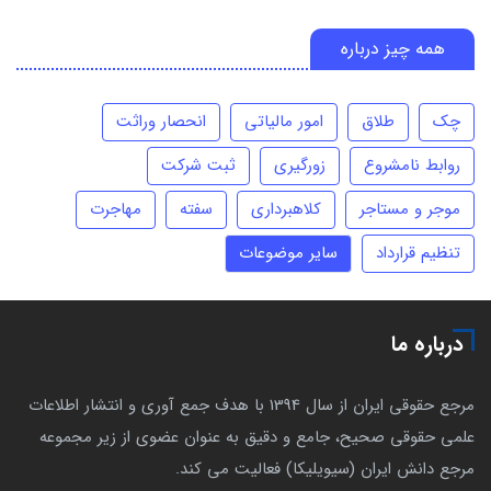
همه چیز درباره
چک
طلاق
امور مالیاتی
انحصار وراثت
روابط نامشروع
زورگیری
ثبت شرکت
موجر و مستاجر
کلاهبرداری
سفته
مهاجرت
تنظیم قرارداد
سایر موضوعات
درباره ما
مرجع حقوقی ایران از سال 1394 با هدف جمع آوری و انتشار اطلاعات
علمی حقوقی صحیح، جامع و دقیق به عنوان عضوی از زیر مجموعه
مرجع دانش ایران (سیویلیکا) فعالیت می کند.