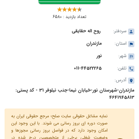
تعداد بازدید : 6580
سردفتر:
روح اله حقایقی
استان:
مازندران
شهر:
نور
تلفن:
011-44522265
آدرس:
مازندران-شهرستان نور-خیابان نیما-جنب نیلوفر 31 - کد پستی:
4641945813
نمایه مشاغل حقوقی سایت صلح؛ مرجع حقوقی ایران به
صورت دوره ای بروز رسانی می شوند. با این وجود این
امکان وجود دارد که در فواصل بروز رسانی مجوزها و
وضعیت شغلی برخی از متخصصین درج شده در