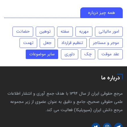
همه چیز درباره
امور مالیاتی
مهریه
سفته
توهین
حضانت
موجر و مستاجر
تنظیم قرارداد
جعل
تهمت
عقد موقت
چک
داوری
سایر موضوعات
درباره ما
مرجع حقوقی ایران از سال 1394 با هدف جمع آوری و انتشار اطلاعات
علمی حقوقی صحیح، جامع و دقیق به عنوان عضوی از زیر مجموعه
مرجع دانش ایران (سیویلیکا) فعالیت می کند.