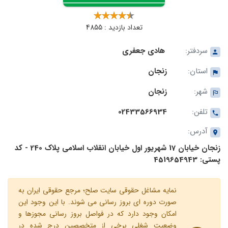
تعداد بازدید : 4855
سردفتر:
هادی جعفری
استان:
زنجان
شهر:
زنجان
تلفن:
02433566934
آدرس:
زنجان خیابان 17 شهریور اول خیابان انقلاب اسلامی پلاک 240 - کد
پستی: 4519654943
نمایه مشاغل حقوقی سایت صلح؛ مرجع حقوقی ایران به
صورت دوره ای بروز رسانی می شوند. با این وجود این
امکان وجود دارد که در فواصل بروز رسانی مجوزها و
وضعیت شغلی برخی از متخصصین درج شده در