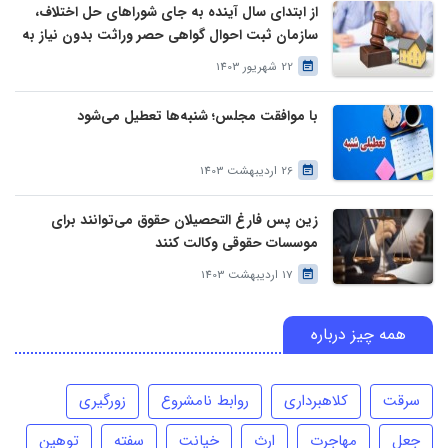
از ابتدای سال آینده به جای شوراهای حل اختلاف،
سازمان ثبت احوال گواهی حصر وراثت بدون نیاز به
درخواست وراث صادر خواهد کرد
22 شهریور 1403
با موافقت مجلس؛ شنبه‌ها تعطیل می‌شود
26 اردیبهشت 1403
زین پس فارغ التحصیلان حقوق می‌توانند برای
موسسات حقوقی وکالت کنند
17 اردیبهشت 1403
همه چیز درباره
سرقت
کلاهبرداری
روابط نامشروع
زورگیری
جعل
مهاجرت
ارث
خیانت
سفته
توهین