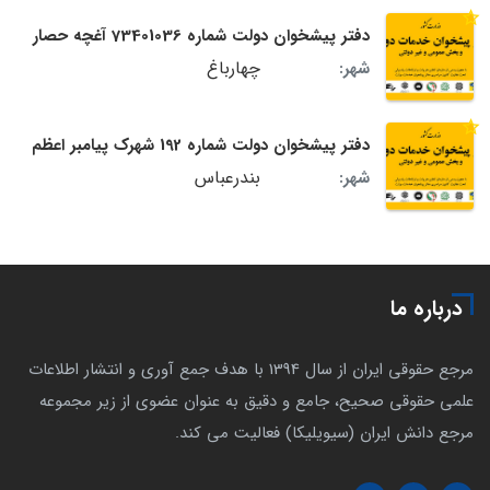
دفتر پیشخوان دولت شماره 73401036 آغچه حصار
چهارباغ
شهر:
دفتر پیشخوان دولت شماره 192 شهرک پیامبر اعظم
بندرعباس
شهر:
درباره ما
مرجع حقوقی ایران از سال 1394 با هدف جمع آوری و انتشار اطلاعات
علمی حقوقی صحیح، جامع و دقیق به عنوان عضوی از زیر مجموعه
مرجع دانش ایران (سیویلیکا) فعالیت می کند.