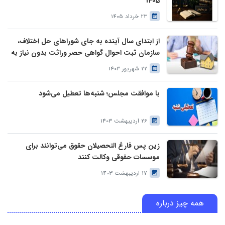
1405
23 خرداد 1405
از ابتدای سال آینده به جای شوراهای حل اختلاف،
سازمان ثبت احوال گواهی حصر وراثت بدون نیاز به
درخواست وراث صادر خواهد کرد
22 شهریور 1403
با موافقت مجلس؛ شنبه‌ها تعطیل می‌شود
26 اردیبهشت 1403
زین پس فارغ التحصیلان حقوق می‌توانند برای
موسسات حقوقی وکالت کنند
17 اردیبهشت 1403
همه چیز درباره