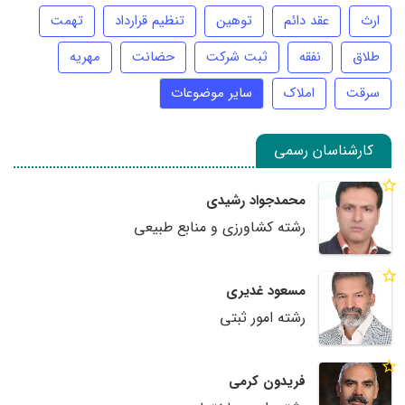
ارث
عقد دائم
توهین
تنظیم قرارداد
تهمت
طلاق
نفقه
ثبت شرکت
حضانت
مهریه
سرقت
املاک
سایر موضوعات
کارشناسان رسمی
محمدجواد رشیدی
رشته کشاورزی و منابع طبیعی
مسعود غدیری
رشته امور ثبتی
فریدون کرمی