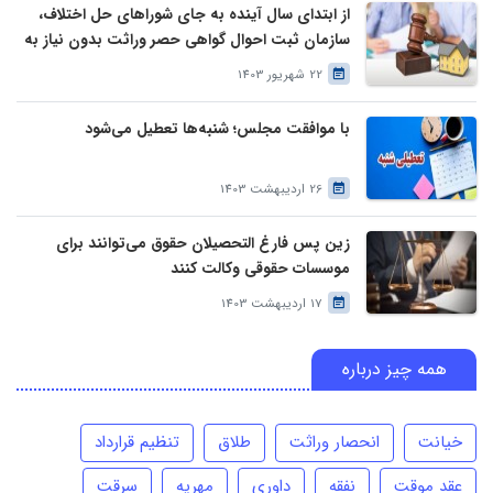
از ابتدای سال آینده به جای شوراهای حل اختلاف،
سازمان ثبت احوال گواهی حصر وراثت بدون نیاز به
درخواست وراث صادر خواهد کرد
22 شهریور 1403
با موافقت مجلس؛ شنبه‌ها تعطیل می‌شود
26 اردیبهشت 1403
زین پس فارغ التحصیلان حقوق می‌توانند برای
موسسات حقوقی وکالت کنند
17 اردیبهشت 1403
همه چیز درباره
خیانت
انحصار وراثت
طلاق
تنظیم قرارداد
عقد موقت
نفقه
داوری
مهریه
سرقت