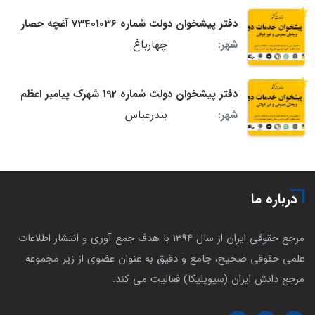
دفتر پیشخوان دولت شماره 73401036 آغچه حصار
چهارباغ
شهر:
دفتر پیشخوان دولت شماره 192 شهرک پیامبر اعظم
بندرعباس
شهر:
درباره ما
مرجع حقوقی ایران از سال 1394 با هدف جمع آوری و انتشار اطلاعات
علمی حقوقی صحیح، جامع و دقیق به عنوان عضوی از زیر مجموعه
مرجع دانش ایران (سیویلیکا) فعالیت می کند.