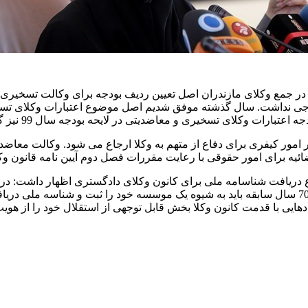
ر جمع وکلای مازندران اصل تعیین ردیف بودجه برای وکالت تسخیری و 
رجی نداشت. سال گذشته موفق شدیم اصل موضوع اعتبارات وکلای تسخیری 
ی در لایحه بودجه سال 99 نیز گنجانده شد و با رشد 25 درصدی به عدد 100 میلیارد ریال رسید.
امور کیفری برای دفاع از متهم به وکلا ارجاع می شود. وکالت معاضد
ئیه برای امور حقوقی با رعایت مقررات فصل دوم آیین نامه قانون وکا
یافت شناسامه ملی برای کانون وکلای دادگستری اظهار داشت: دریا
این نهاد را به خطر خواهد انداخت؛ این که یک نهاد همانند کانون وکلا با 70 سال سابقه باید به شیوه ی
هایی با قدمت کانون وکلا بخش قابل توجهی از استقلال خود را از هوی