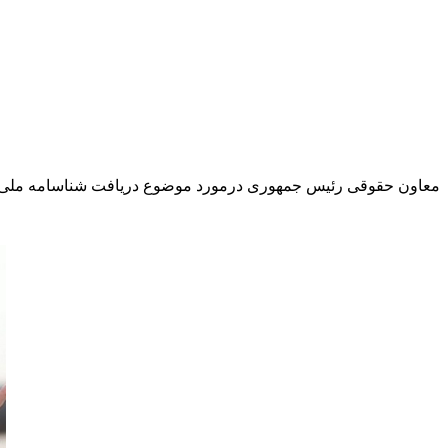
معاون حقوقی رئیس جمهوری درمورد موضوع دریافت شناسامه ملی برای کانون وکلای دادگستری و رشد 25 درصدی اعتبارات وکال