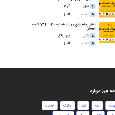
کرج
شهر:
البرز
استان:
دفتر پیشخوان دولت شماره 73401036 آغچه
حصار
چهارباغ
شهر:
البرز
استان:
ه چیز درباره
هریه
دیه
ارث
املاک
خیانت