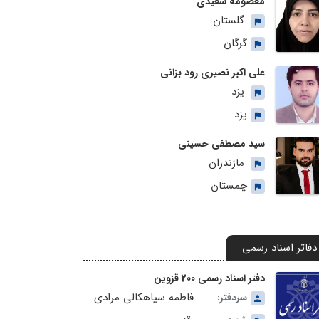
معصومه سعیدی
گلستان
گرگان
علی اکبر نصیری رود بزانی
یزد
یزد
سید مصطفی حسینی
مازندران
چمستان
دفاتر اسناد رسمی
دفتر اسناد رسمی 200 قزوین
فاطمه سیاهکالی مرادی
سردفتر: