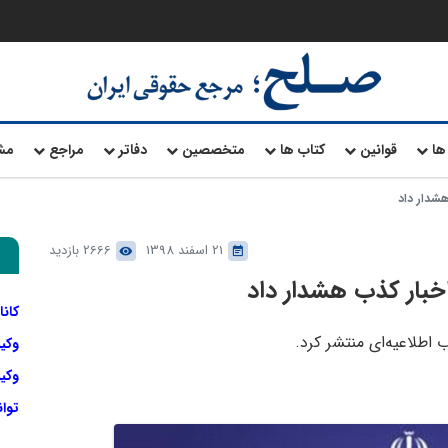
ها
قوانین
کتاب ها
متخصصین
دفاتر
مراجع
مش
هشدار داد
21 اسفند 1398
2666 بازدید
اخبار کذب هشدار داد
کانا
اطلاعیه‌ای منتشر کرد.
وکی
وکیل
توا