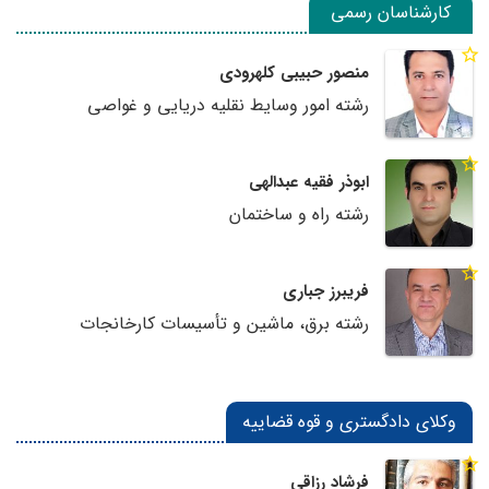
کارشناسان رسمی
منصور حبیبی کلهرودی
رشته امور وسایط نقلیه دریایی و غواصی
ابوذر فقیه عبدالهی
رشته راه و ساختمان
فریبرز جباری
رشته برق، ماشین و تأسیسات کارخانجات
وکلای دادگستری و قوه قضاییه
فرشاد رزاقی