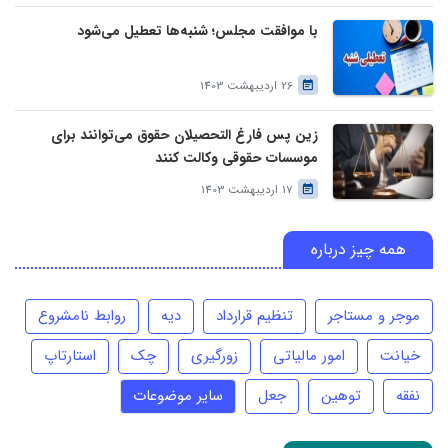
با موافقت مجلس؛ شنبه‌ها تعطیل می‌شود
26 اردیبهشت 1403
زین پس فارغ التحصیلان حقوق می‌توانند برای
موسسات حقوقی وکالت کنند
17 اردیبهشت 1403
همه چیز درباره
موجر و مستاجر
تنظیم قرارداد
دیه
روابط نامشروع
خیانت
امور مالیاتی
زورگیری
چک
استارتاپ
نفقه
توهین
جعل
سایر موضوعات