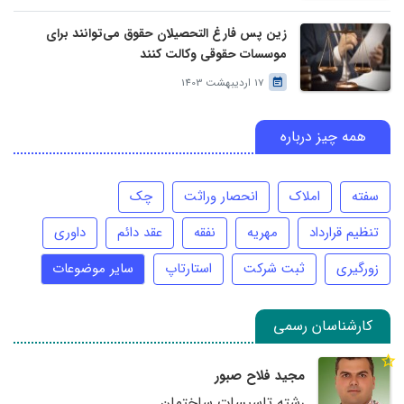
زین پس فارغ التحصیلان حقوق می‌توانند برای
موسسات حقوقی وکالت کنند
17 اردیبهشت 1403
همه چیز درباره
سفته
املاک
انحصار وراثت
چک
تنظیم قرارداد
مهریه
نفقه
عقد دائم
داوری
زورگیری
ثبت شرکت
استارتاپ
سایر موضوعات
کارشناسان رسمی
مجید فلاح صبور
رشته تاسیسات ساختمان