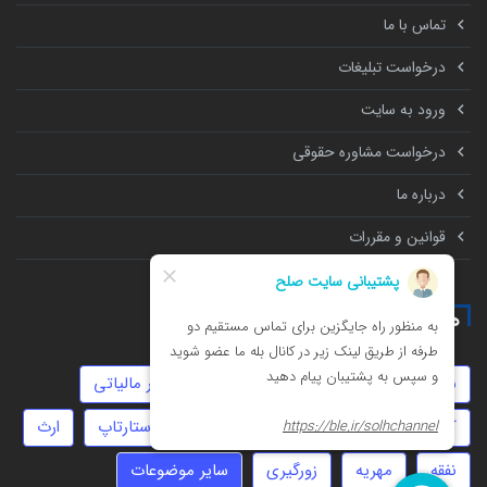
تماس با ما
درخواست تبلیغات
ورود به سایت
درخواست مشاوره حقوقی
درباره ما
قوانین و مقررات
همه چیز درباره
سرقت
جعل
موجر و مستاجر
امور مالیاتی
کلاهبرداری
حضانت
عقد موقت
استارتاپ
ارث
نفقه
مهریه
زورگیری
سایر موضوعات