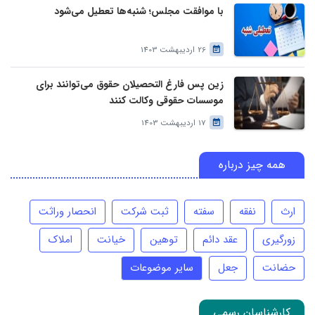
با موافقت مجلس؛ شنبه‌ها تعطیل می‌شود
26 اردیبهشت 1403
زین پس فارغ التحصیلان حقوق می‌توانند برای
موسسات حقوقی وکالت کنند
17 اردیبهشت 1403
همه چیز درباره
ارث
نفقه
سفته
ثبت شرکت
انحصار وراثت
زورگیری
عقد دائم
توهین
خیانت
املاک
حضانت
جعل
سایر موضوعات
کارشناسان رسمی