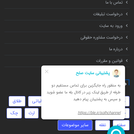
تماس با ما
درخواست تبلیغات
ورود به سایت
درخواست مشاوره حقوقی
درباره ما
قوانین و مقررات
همه چیز درباره
مهریه
عقد دائم
استارتاپ
امور مالیاتی
طلاق
خیانت
تنظیم قرارداد
انحصار وراثت
ارث
چک
سفته
نفقه
سایر موضوعات