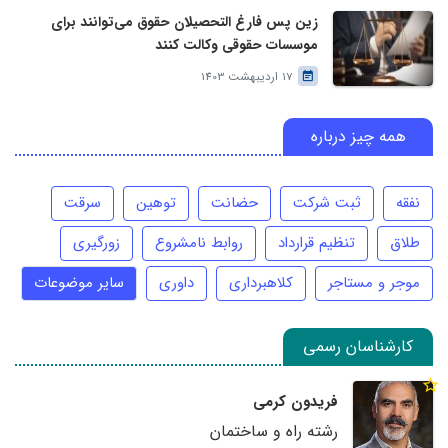
زین پس فارغ التحصیلان حقوق می‌توانند برای
موسسات حقوقی وکالت کنند
17 اردیبهشت 1403
همه چیز درباره
نفقه
ثبت شرکت
حضانت
توهین
سرقت
طلاق
تنظیم قرارداد
روابط نامشروع
زورگیری
موجر و مستاجر
کلاهبرداری
داوری
سایر موضوعات
کارشناسان رسمی
فریدون کرمی
رشته راه و ساختمان