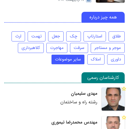
17 اردیبهشت 1403
همه چیز درباره
طلاق
استارتاپ
چک
جعل
تهمت
ارث
موجر و مستاجر
سرقت
مهاجرت
کلاهبرداری
داوری
املاک
سایر موضوعات
کارشناسان رسمی
مهدی سلیمیان
رشته راه و ساختمان
مهندس محمدرضا تیموری