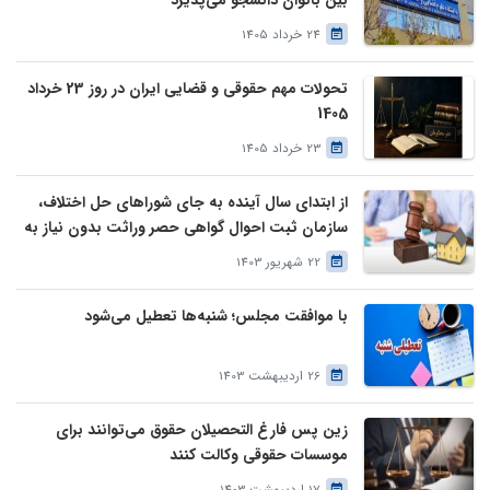
بین بانوان دانشجو می‌پذیرد
24 خرداد 1405
تحولات مهم حقوقی و قضایی ایران در روز 23 خرداد
1405
23 خرداد 1405
از ابتدای سال آینده به جای شوراهای حل اختلاف،
سازمان ثبت احوال گواهی حصر وراثت بدون نیاز به
درخواست وراث صادر خواهد کرد
22 شهریور 1403
با موافقت مجلس؛ شنبه‌ها تعطیل می‌شود
26 اردیبهشت 1403
زین پس فارغ التحصیلان حقوق می‌توانند برای
موسسات حقوقی وکالت کنند