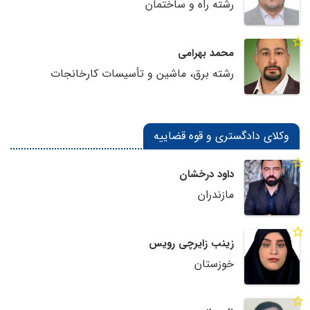
رشته راه و ساختمان
محمد بهرامی
رشته برق، ماشین و تأسیسات کارخانجات
وکلای دادگستری و قوه قضاییه
داود درخشان
مازندران
زینب زایرچی رویس
خوزستان