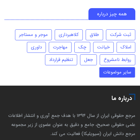
همه چیز درباره
ثبت شرکت
طلاق
کلاهبرداری
موجر و مستاجر
املاک
خیانت
چک
مهاجرت
داوری
روابط نامشروع
جعل
تنظیم قرارداد
سایر موضوعات
درباره ما
مرجع حقوقی ایران از سال 1394 با هدف جمع آوری و انتشار اطلاعات
علمی حقوقی صحیح، جامع و دقیق به عنوان عضوی از زیر مجموعه
مرجع دانش ایران (سیویلیکا) فعالیت می کند.