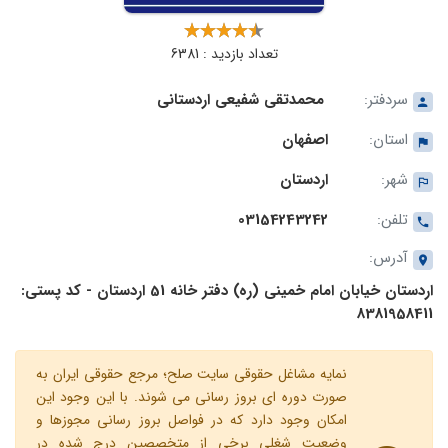
تعداد بازدید : 6381
سردفتر:
محمدتقی شفیعی اردستانی
استان:
اصفهان
شهر:
اردستان
تلفن:
03154243242
آدرس:
اردستان خیابان امام خمینی (ره) دفتر خانه 51 اردستان - کد پستی:
8381958411
نمایه مشاغل حقوقی سایت صلح؛ مرجع حقوقی ایران به
صورت دوره ای بروز رسانی می شوند. با این وجود این
امکان وجود دارد که در فواصل بروز رسانی مجوزها و
وضعیت شغلی برخی از متخصصین درج شده در