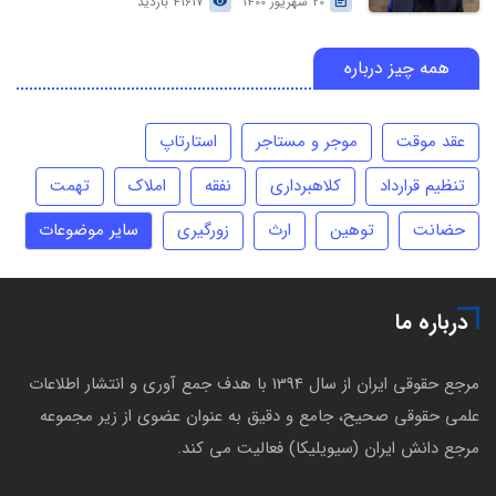
20 شهریور 1400
41617 بازدید
همه چیز درباره
عقد موقت
موجر و مستاجر
استارتاپ
تنظیم قرارداد
کلاهبرداری
نفقه
املاک
تهمت
حضانت
توهین
ارث
زورگیری
سایر موضوعات
درباره ما
مرجع حقوقی ایران از سال 1394 با هدف جمع آوری و انتشار اطلاعات
علمی حقوقی صحیح، جامع و دقیق به عنوان عضوی از زیر مجموعه
مرجع دانش ایران (سیویلیکا) فعالیت می کند.