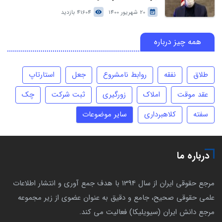
20 شهریور 1400
41604 بازدید
همه چیز درباره
طلاق
نفقه
روابط نامشروع
جعل
استارتاپ
عقد موقت
املاک
زورگیری
ثبت شرکت
چک
سفته
کلاهبرداری
سایر موضوعات
درباره ما
مرجع حقوقی ایران از سال 1394 با هدف جمع آوری و انتشار اطلاعات
علمی حقوقی صحیح، جامع و دقیق به عنوان عضوی از زیر مجموعه
مرجع دانش ایران (سیویلیکا) فعالیت می کند.