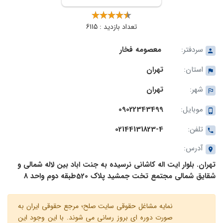
تعداد بازدید : 6115
سردفتر:
معصومه فخار
استان:
تهران
شهر:
تهران
موبایل:
09022343499
تلفن:
02144131823-4
آدرس:
تهران. بلوار ایت اله کاشانی نرسیده به جنت اباد بین لاله شمالی و
شقایق شمالی مجتمع تخت جمشید پلاک 520طبقه دوم واحد 8
نمایه مشاغل حقوقی سایت صلح؛ مرجع حقوقی ایران به
صورت دوره ای بروز رسانی می شوند. با این وجود این