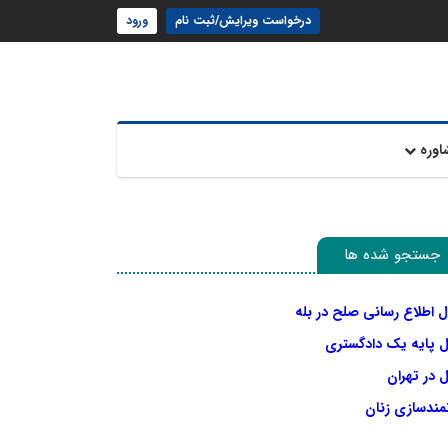
درخواست ویرایش/ثبت نام
ورود
اوره
جستجو شده ها
ل اطلاع رسانی صلح در بله
ل پایه یک دادگستری
 در تهران
نمندسازی زنان