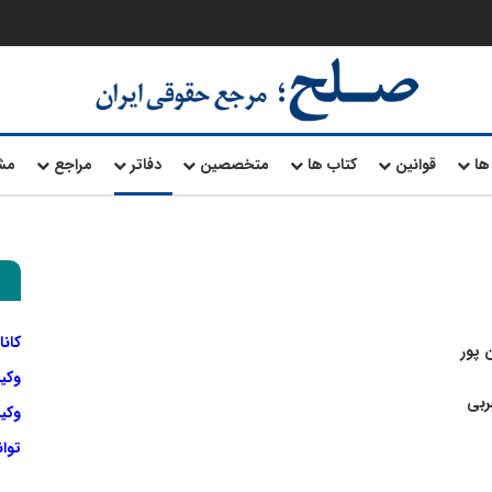
ها
قوانین
کتاب ها
متخصصین
دفاتر
مراجع
مش
کانا
پور
وکی
ربی
وکیل
توا