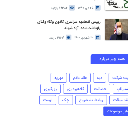
25 دی 1397
49384 بازدید
رییس اتحادیه سراسری کانون وکلا: وکلای
بازداشت‌شده، آزاد شوند
20 شهریور 1400
41619 بازدید
همه چیز درباره
بت شرکت
دیه
عقد دائم
مهریه
تارتاپ
حضانت
کلاهبرداری
زورگیری
قد موقت
روابط نامشروع
چک
تهمت
ایر موضوعات