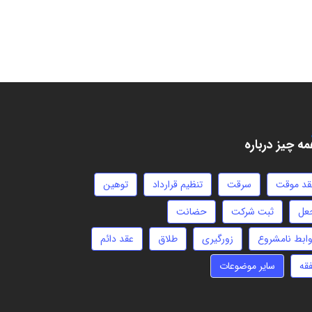
ه چیز درباره
قد موقت
سرقت
تنظیم قرارداد
توهین
عل
ثبت شرکت
حضانت
وابط نامشروع
زورگیری
طلاق
عقد دائم
فقه
سایر موضوعات