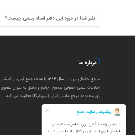
نظر شما در مورد این دفتر اسناد رسمی چیست؟
درباره ما
مرجع حقوقی ایران از سال 1394 با هدف جمع آوری و انتشار
اطلاعات علمی حقوقی صحیح، جامع و دقیق به عنوان عضوی ا
زیر مجموعه مرجع دانش ایران (سیویلیکا) فعالیت می کند.