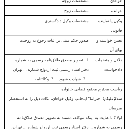
خواهان
مشخصات زوجه
خوانده
مشخصات زوج
وکیل یا نماینده
مشخصات وکیل دادگستری
قانونی
تعیین خواسته و
صدور حکم مبنی بر اثبات رجوع به زوجیت
بهای آن
دلائل و منضمات
1ـ تصویر مصدق طلاق‌نامه رسمی به شماره ...
دادخواست
دفتر اسناد رسمی ثبت ازدواج شماره ... تهران
2ـ شهادت شهود 3ـ وکالتنامه
ریاست محترم مجتمع قضایی خانواده
سلامّ‌علیکم؛ احتراما" اینجانب وکیل خواهان، نکات ذیل را به استحضار
میرساند:
اولا"؛ با عنایت به اینکه موکله، مستند به تصویر مصدق طلاق‌نامه
رسمی به شماره ... دفتر اسناد رسمی ثبت ازدواج شماره ... تهران،