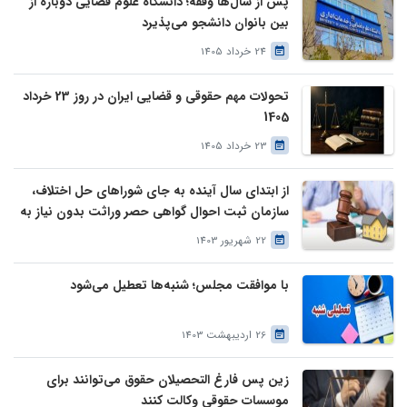
پس از سال‌ها وقفه؛ دانشگاه علوم قضایی دوباره از
بین بانوان دانشجو می‌پذیرد
24 خرداد 1405
تحولات مهم حقوقی و قضایی ایران در روز 23 خرداد
1405
23 خرداد 1405
از ابتدای سال آینده به جای شوراهای حل اختلاف،
سازمان ثبت احوال گواهی حصر وراثت بدون نیاز به
درخواست وراث صادر خواهد کرد
22 شهریور 1403
با موافقت مجلس؛ شنبه‌ها تعطیل می‌شود
26 اردیبهشت 1403
زین پس فارغ التحصیلان حقوق می‌توانند برای
موسسات حقوقی وکالت کنند