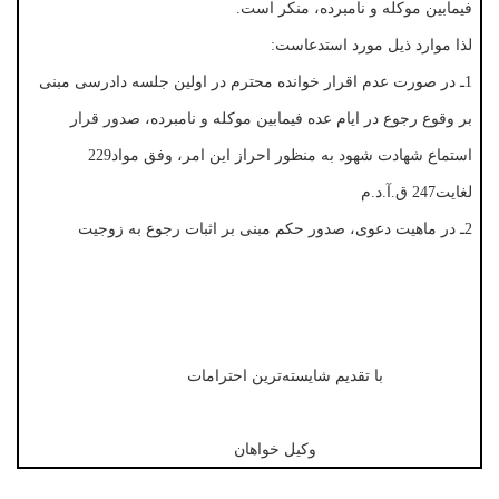
فیمابین موکله و نامبرده، منکر است.
لذا موارد ذیل مورد استدعاست:
1ـ در صورت عدم اقرار خوانده محترم در اولین جلسه دادرسی مبنی
بر وقوع رجوع در ایام عده فیمابین موکله و نامبرده، صدور قرار
استماع شهادت شهود به منظور احراز این امر، وفق مواد229
لغایت247 ق.آ.د.م
2ـ در ماهیت دعوی، صدور حکم مبنی بر اثبات رجوع به زوجیت
با تقدیم شایسته‌ترین احترامات
وکیل خواهان