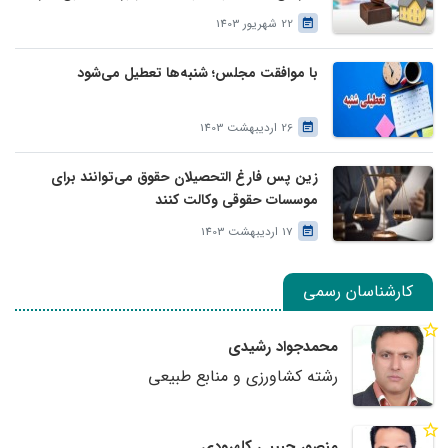
درخواست وراث صادر خواهد کرد
22 شهریور 1403
با موافقت مجلس؛ شنبه‌ها تعطیل می‌شود
26 اردیبهشت 1403
زین پس فارغ التحصیلان حقوق می‌توانند برای
موسسات حقوقی وکالت کنند
17 اردیبهشت 1403
کارشناسان رسمی
محمدجواد رشیدی
رشته کشاورزی و منابع طبیعی
منصور حبیبی کلهرودی