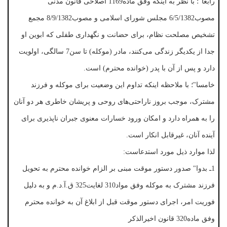
رابعا"؛ با نظر به اینکه وفق ماده1169 اصلاحی قانون مدنی
مصوب6/5/1382 مجلس شورای اسلامی و مصوب8/9/1382 مجمع
تشخیص مصلحت نظام، برای حضانت و نگهداری طفلی که ابوین او
جدا از یکدیگر زندگی می‌کنند، مادر (موکله) تا سن7 سالگی، اولویت
دارد و پس از آن با پدر (خوانده محترم) است.
خامسا"؛ با ملاحظه اینکه تداوم این وضعیت برای موکله و فرزند
مشترک، موجب بروز ناراحتی‌های روحی و پریشان خاطری هر دو آنان
را به همراه دارد و امکان ورود خسارات معنوی جبران ناپذیری برای
آینده آنان، غیرقابل انکار است.
لذا موارد ذیل مورد استدعاست:
1ـ بدوا" صدور دستور موقت مبنی بر الزام خوانده محترم به تحویل
فرزند مشترک به موکله وفق مواد310 لغایت325 ق.آ.د.م و به دلیل
فوریت امر، اجرای دستور موقت قبل از ابلاغ آن به خوانده محترم
وفق ماده320 قانون اخیرالذکر