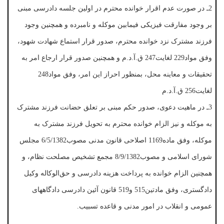
2ـ در صورت عدم اقرار خوانده محترم در اولین جلسه دادرسی مبنی
بر وجود مفارقت فیزیکی فیمابین موکله و نامبرده و همچنین وجود
فرزند مشترک نزد خوانده محترم، صدور قرار استماع شهادت شهود،
وفق مواد229 لغایت247 ق.آ.د.م و همچنین صدور قرار ارجاع امر به
تحقیقات و معاینه محل، بمنظور احراز این امر، وفق مواد248
لغایت256 ق.آ.د.م
3ـ در ماهیت دعوی، صدور حکم مبنی بر تعلق حضانت فرزند مشترک
به موکله و نیز الزام خوانده محترم به تحویل فرزند مشترک به
موکله، وفق ماده1169 اصلاحی قانون مدنی مصوب6/5/1382 مجلس
شورای اسلامی و مصوب8/9/1382 مجمع تشخیص مصلحت نظام، و
همچنین الزام خوانده به پرداخت هزینه دادرسی و حق‌الوکاله وکیل
دادگستری، وفق مادتین515 و519 قانون آئین دادرسی دادگاههای
عمومی و انقلاب در امور مدنی و قاعده تسبیب.