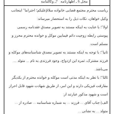
محل 6 ـ اظهارنامه 7ـ وکالتنامه
ریاست محترم مجتمع قضایی خانواده سلامّ‌علیکم؛ احتراما" اینجانب
وکیل خواهان، نکات ذیل را به استحضار میرساند:
اولا"؛ با عنایت به اینکه مستند به تصویر مصدق عقدنامه رسمی
پیوستی رابطه زوجیت دائم فیمابین موکل و خوانده محترم محرز و
مسلم است.
ثانیا"؛ با توجه به اینکه مستند به تصویر مصدق شناسنامه‌های موکله و
فرزند مشترک، ثمره این ازدواج، وجود فرزندی به نام ... متولد ...
می‌باشد.
ثالثا"؛ با نظر به اینکه مدتی است موکله و خوانده محترم از یکدیگر
مفارقت فیزیکی دارند و این امر، از طریق شهادت شهود قابل احراز
است و شهود مذکور عبارتند از:
الف) جناب آقای ... فرزند ... به شماره شناسنامه ... صادره از ...
متولد ... به نشانی ...