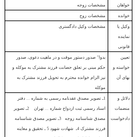
خواهان
مشخصات زوجه
خوانده
مشخصات زوج
وکیل یا
مشخصات وکیل دادگستری
نماینده
قانونی
تعیین
بدوا" صدور دستور موقت و در ماهیت دعوی، صدور
خواسته و
حکم مبنی بر تعلق حضانت فرزند مشترک به موکله و
بهای آن
نیز الزام خوانده محترم به تحویل فرزند مشترک به
موکله
دلائل و
1ـ تصویر مصدق عقدنامه رسمی به شماره ... دفتر
منضمات
اسناد رسمی ثبت ازدواج شماره ... تهران 2ـ تصویر
دادخواست
مصدق شناسنامه زوجه 3ـ تصویر مصدق شناسنامه
فرزند مشترک 4ـ شهادت شهود 5 ـ تحقیق و معاینه