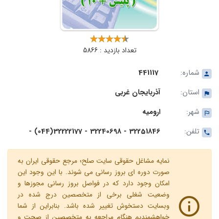
تعداد بازدید : 5866
شماره:
441117
استان:
آذربایجان غربی
شهر:
ارومیه
تلفن:
32251846 - 32240698 - 32222177(044) -
نمایه مشاغل حقوقی سایت صلح؛ مرجع حقوقی ایران به
صورت دوره ای بروز رسانی می شوند. با این وجود این
امکان وجود دارد که در فواصل بروز رسانی مجوزها و
وضعیت شغلی برخی از متخصصین درج شده در
وبسایت دستخوش تغییر شده باشد. بنابراین از شما
خواهشمندیم هنگام مراجعه به متخصصین از صحت و