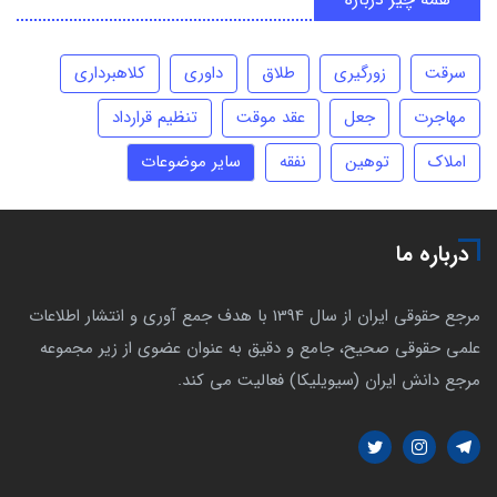
سرقت
زورگیری
طلاق
داوری
کلاهبرداری
مهاجرت
جعل
عقد موقت
تنظیم قرارداد
املاک
توهین
نفقه
سایر موضوعات
درباره ما
مرجع حقوقی ایران از سال 1394 با هدف جمع آوری و انتشار اطلاعات
علمی حقوقی صحیح، جامع و دقیق به عنوان عضوی از زیر مجموعه
مرجع دانش ایران (سیویلیکا) فعالیت می کند.