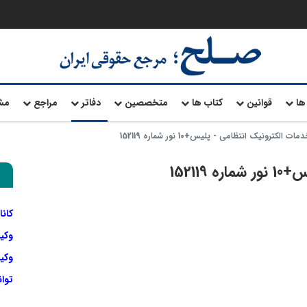
ها
قوانین
کتاب ها
متخصصین
دفاتر
مراجع
مش
ات الکترونیک انتظامی - پلیس+10 نور شماره 152119
15211
کانا
وکی
وکیل
توا