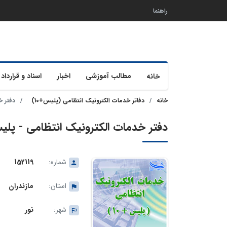
راهنما
مطالب آموزشی
اخبار
اسناد و قرارداد 
خانه
خانه
دفاتر خدمات الکترونیک انتظامی (پلیس+10)
دفتر خدم
دفتر خدمات الکترونیک انتظامی - پلیس+10 نور شماره 9
شماره:
152119
استان:
مازندران
شهر:
نور