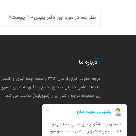
نظر شما در مورد این دفتر پلیس+10 چیست؟
درباره ما
مرجع حقوقی ایران از سال 1394 با هدف جمع آوری و انتشار
اطلاعات علمی حقوقی صحیح، جامع و دقیق به عنوان عضوی ا
زیر مجموعه مرجع دانش ایران (سیویلیکا) فعالیت می کند.