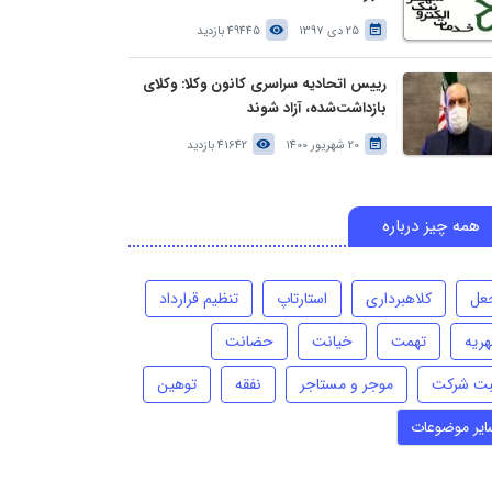
25 دی 1397
49445 بازدید
رییس اتحادیه سراسری کانون وکلا: وکلای
بازداشت‌شده، آزاد شوند
20 شهریور 1400
41642 بازدید
همه چیز درباره
عل
کلاهبرداری
استارتاپ
تنظیم قرارداد
هریه
تهمت
خیانت
حضانت
بت شرکت
موجر و مستاجر
نفقه
توهین
ایر موضوعات