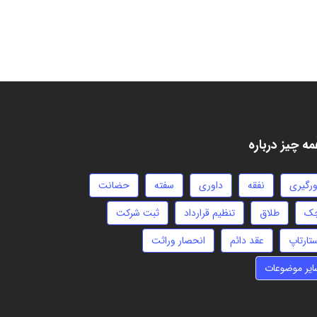
ه چیز درباره
ورگیری
نفقه
داوری
سفته
حضانت
ک
طلاق
تنظیم قرارداد
ثبت شرکت
تارتاپ
عقد دائم
انحصار وراثت
ایر موضوعات