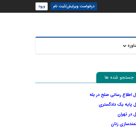
درخواست ویرایش/ثبت نام
ورود
اوره
جستجو شده ها
ل اطلاع رسانی صلح در بله
ل پایه یک دادگستری
 در تهران
نمندسازی زنان