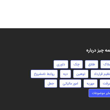
ه چیز درباره
ملاک
طلاق
چک
داوری
ظیم قرارداد
توهین
دیه
روابط نامشروع
رقت
مهریه
امور مالیاتی
جعل
ایر موضوعات