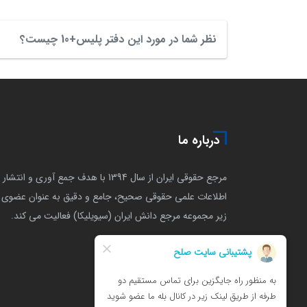
نظر شما در مورد این دفتر پلیس+10 چیست؟
درباره ما
مرجع حقوقی ایران از سال 1394 با هدف جمع آوری و انتشار
اطلاعات علمی حقوقی صحیح، جامع و دقیق به عنوان عضوی ا
زیر مجموعه مرجع دانش ایران (سیویلیکا) فعالیت می کند.