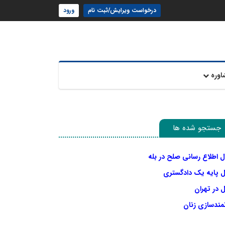
درخواست ویرایش/ثبت نام
ورود
اوره
جستجو شده ها
ل اطلاع رسانی صلح در بله
ل پایه یک دادگستری
 در تهران
نمندسازی زنان