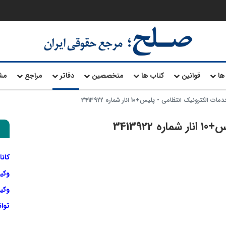
ها
قوانین
کتاب ها
متخصصین
دفاتر
مراجع
مش
ت الکترونیک انتظامی - پلیس+10 انار شماره 3413922
34139
کانا
وکی
وکیل
توا