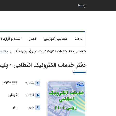
راهنما
مطالب آموزشی
اخبار
اسناد و قرارداد 
خانه
خانه
دفاتر خدمات الکترونیک انتظامی (پلیس+10)
دفتر خدما
دفتر خدمات الکترونیک انتظامی - پلیس+10 انار شماره 22
شماره:
3413922
استان:
کرمان
شهر:
انار