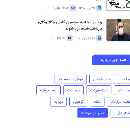
25 دی 1397
49406 بازدید
رییس اتحادیه سراسری کانون وکلا: وکلای
بازداشت‌شده، آزاد شوند
20 شهریور 1400
41623 بازدید
همه چیز درباره
رقت
امور مالیاتی
موجر و مستاجر
قد دائم
ثبت شرکت
حضانت
عقد موقت
ظیم قرارداد
نفقه
توهین
مهریه
لاهبرداری
سایر موضوعات