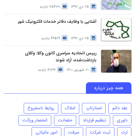
25 دی 1397
75478 بازدید
آشنایی با وظایف دفاتر خدمات الکترونیک شهر
25 دی 1397
49529 بازدید
رییس اتحادیه سراسری کانون وکلا: وکلای
بازداشت‌شده، آزاد شوند
20 شهریور 1400
41692 بازدید
همه چیز درباره
عقد دائم
استارتاپ
املاک
روابط نامشروع
داوری
تنظیم قرارداد
حضانت
انحصار وراثت
ارث
ثبت شرکت
سرقت
امور مالیاتی