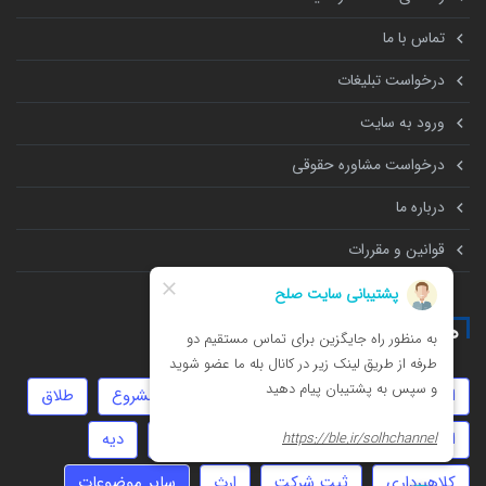
تماس با ما
درخواست تبلیغات
ورود به سایت
درخواست مشاوره حقوقی
درباره ما
قوانین و مقررات
همه چیز درباره
استارتاپ
چک
مهاجرت
روابط نامشروع
طلاق
انحصار وراثت
زورگیری
امور مالیاتی
دیه
کلاهبرداری
ثبت شرکت
ارث
سایر موضوعات