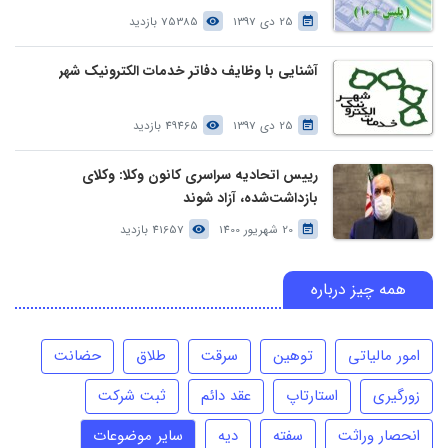
25 دی 1397
75385 بازدید
آشنایی با وظایف دفاتر خدمات الکترونیک شهر
25 دی 1397
49465 بازدید
رییس اتحادیه سراسری کانون وکلا: وکلای
بازداشت‌شده، آزاد شوند
20 شهریور 1400
41657 بازدید
همه چیز درباره
امور مالیاتی
توهین
سرقت
طلاق
حضانت
زورگیری
استارتاپ
عقد دائم
ثبت شرکت
انحصار وراثت
سفته
دیه
سایر موضوعات