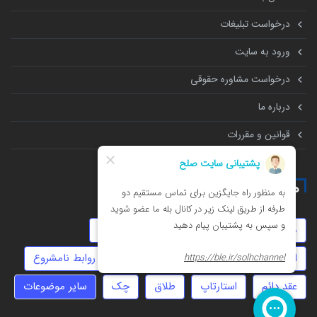
درخواست تبلیغات
ورود به سایت
درخواست مشاوره حقوقی
درباره ما
قوانین و مقررات
همه چیز درباره
موجر و مستاجر
خیانت
نفقه
دیه
انحصار وراثت
کلاهبرداری
املاک
روابط نامشروع
عقد دائم
استارتاپ
طلاق
چک
سایر موضوعات