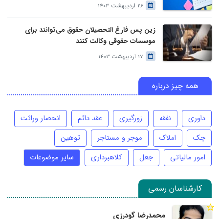
26 اردیبهشت 1403
زین پس فارغ التحصیلان حقوق می‌توانند برای
موسسات حقوقی وکالت کنند
17 اردیبهشت 1403
همه چیز درباره
داوری
نفقه
زورگیری
عقد دائم
انحصار وراثت
چک
املاک
موجر و مستاجر
توهین
امور مالیاتی
جعل
کلاهبرداری
سایر موضوعات
کارشناسان رسمی
محمدرضا گودرزی