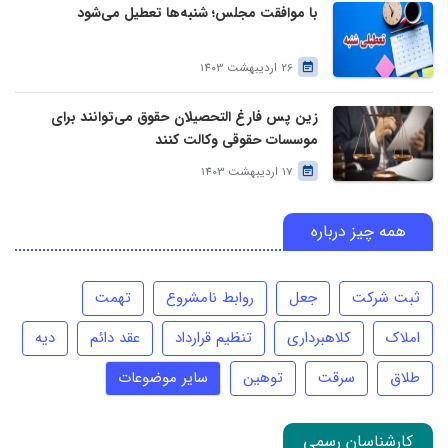
با موافقت مجلس؛ شنبه‌ها تعطیل می‌شود
26 اردیبهشت 1403
زین پس فارغ التحصیلان حقوق می‌توانند برای
موسسات حقوقی وکالت کنند
17 اردیبهشت 1403
همه چیز درباره
ثبت شرکت
جعل
روابط نامشروع
تهمت
املاک
کلاهبرداری
تنظیم قرارداد
عقد دائم
دیه
طلاق
سرقت
توهین
سایر موضوعات
کارشناسان رسمی