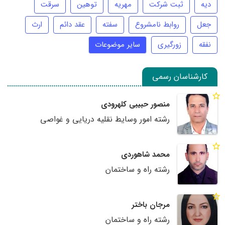
دیه
ثبت شرکت
مهریه
توهین
سرقت
جعل
روابط نامشروع
سفته
عقد دائم
ارث
نفقه
زورگیری
سایر موضوعات
کارشناسان رسمی
منصور حبیبی کلهرودی
رشته امور وسایط نقلیه دریایی و غواصی
محمد شاهوردی
رشته راه و ساختمان
مرجان باختر
رشته راه و ساختمان