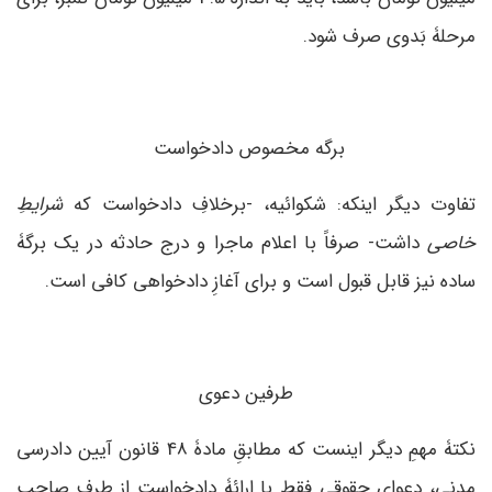
مرحلۀ بَدوی صرف شود.
برگه مخصوص دادخواست
تفاوت دیگر اینکه: شکوائیه، -برخلافِ دادخواست که
شرایطِ
خاصی
داشت- صرفاً با اعلام ماجرا و درج حادثه در یک برگۀ
ساده نیز قابل قبول است و برای آغازِ دادخواهی کافی است.
طرفین دعوی
نکتۀ مهمِ دیگر اینست که مطابقِ مادۀ 48 قانون آیین دادرسی
مدنی، دعوای حقوقی فقط با ارائۀ دادخواست از طرفِ صاحبِ