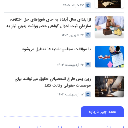
23 خرداد 1405
از ابتدای سال آینده به جای شوراهای حل اختلاف،
سازمان ثبت احوال گواهی حصر وراثت بدون نیاز به
درخواست وراث صادر خواهد کرد
22 شهریور 1403
با موافقت مجلس؛ شنبه‌ها تعطیل می‌شود
26 اردیبهشت 1403
زین پس فارغ التحصیلان حقوق می‌توانند برای
موسسات حقوقی وکالت کنند
17 اردیبهشت 1403
همه چیز درباره