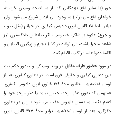
حق (یا سایر نفع بَرَندگانی که، از به نتیجه رسیدنِ خواستۀ
خواهان نفع می ­برند) به وجود می­ آید و شروع می­ شود. ولی
برابر مادۀ 28 قانون آیین دادرسی کیفری، در جرائم (مثل ضرب
و جرح) علاوه بر شاکی خصوصی، اگر ضابطین دادگستری نیز
شاهد ماجرا باشند، می ­توانند در کشفِ جرم و پیگیریِ قضایی و
اقامۀ دعوا علیه مرتکب، اقدام کنند.
در مورد
حضور طرف مقابل
در روند رسیدگی و صدورِ حکم نیز،
بین دعاوی کیفری و حقوقی فرق است؛ در دعاوی
کیفری
بعد از
ارسال
احضاریه
، مطابق مادۀ 179 قانون آیین دادرسی کیفری:
«متهمی که بدون عذر موجه، حضور نیابد یا عذر موجهِ خود را
اعلام نکند، به دستور بازپرس
جلب
می­ شود.» ولی در دعاوی
حقوقی،
بعد از ارسال
اخطاریه
، برابرِ مادۀ 303 قانون آیین