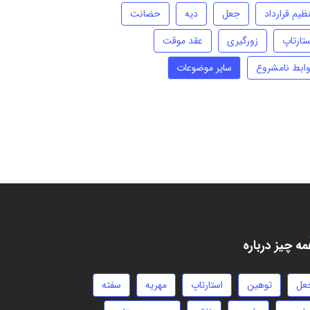
ظیم قرارداد
جعل
دیه
حضانت
تارتاپ
زورگیری
عقد موقت
وابط نامشروع
سایر موضوعات
ه چیز درباره
عل
توهین
استارتاپ
مهریه
سفته