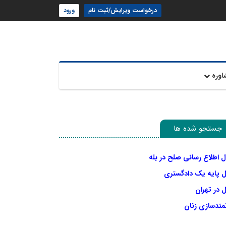
درخواست ویرایش/ثبت نام
ورود
اوره
جستجو شده ها
ل اطلاع رسانی صلح در بله
ل پایه یک دادگستری
 در تهران
نمندسازی زنان