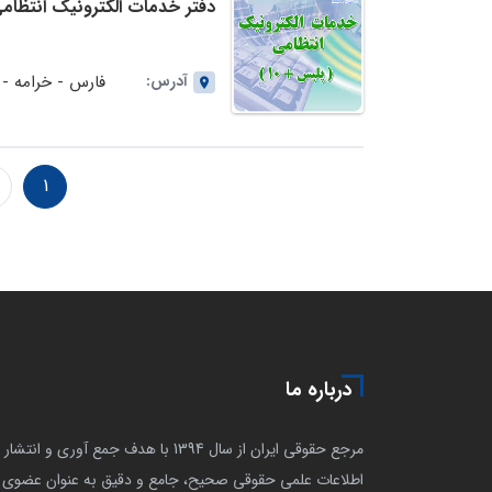
دفتر خدمات الکترونیک انتظامی (پلیس+10) شماره 2111
آدرس:
فارس - خرامه - خ
1
درباره ما
مرجع حقوقی ایران از سال 1394 با هدف جمع آوری و انتشار
اطلاعات علمی حقوقی صحیح، جامع و دقیق به عنوان عضوی ا