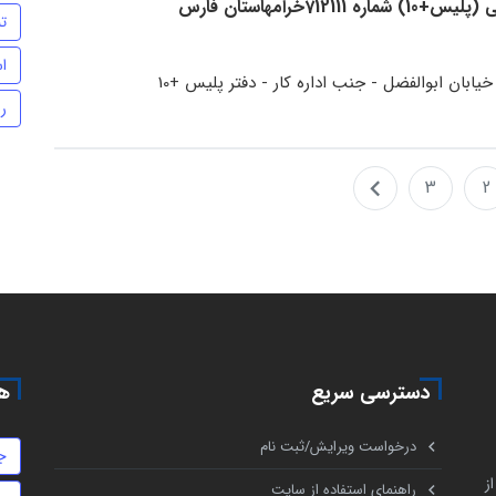
71خرامهاستان فارس
تن
اس
یابان ابوالفضل - جنب اداره کار - دفتر پلیس +10
ر
3
2
دسترسی سریع
هم
درخواست ویرایش/ثبت نام
ج
ز
راهنمای استفاده از سایت