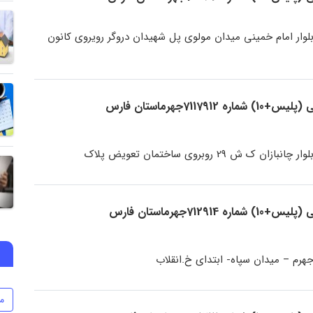
لوار امام خمینی میدان مولوی پل شهیدان دروگر رویروی کانون
711جهرماستان فارس
ن ک ش 29 روبروی ساختمان تعویض پلاک
712جهرماستان فارس
هرم – میدان سپاه- ابتدای خ.انقلاب
م