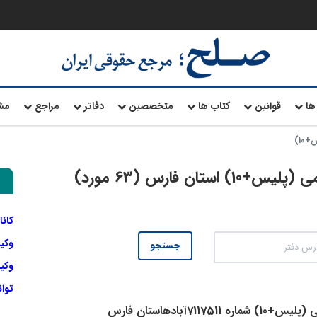
ها
قوانین
کتاب ها
متخصصین
دفاتر
مراجع
مش
10)
ن فارس (63 مورد)
کانا
وکی
جستجو
وکیل
توا
71آبادهاستان فارس