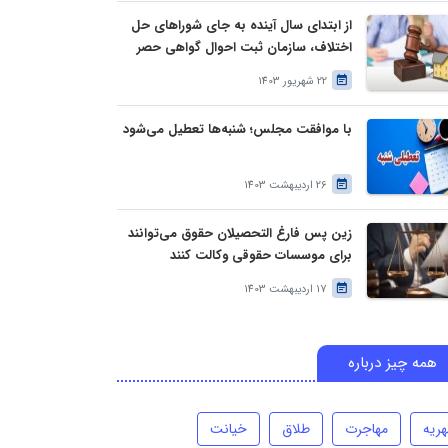
از ابتدای سال آینده به جای شوراهای حل
اختلاف، سازمان ثبت احوال گواهی حصر
وراثت بدون نیاز به درخواست وراث صادر
22 شهریور 1403
خواهد کرد
با موافقت مجلس؛ شنبه‌ها تعطیل می‌شود
26 اردیبهشت 1403
زین پس فارغ التحصیلان حقوق می‌توانند
برای موسسات حقوقی وکالت کنند
17 اردیبهشت 1403
همه چیز درباره
هریه
مهاجرت
طلاق
خیانت