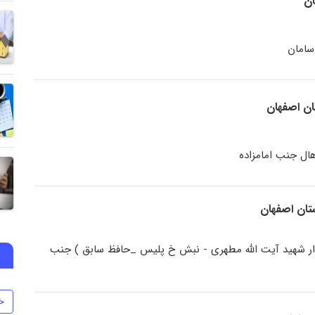
ان
سامان
ان اصفهان
ال جنب امامزاده
ار شهید آیت الله مطهری - نبش خ پلیس _حافظ سابق ) جنب
خ