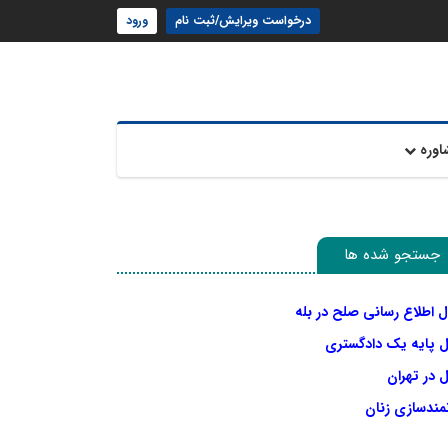
درخواست ویرایش/ثبت نام
ورود
اوره
جستجو شده ها
ل اطلاع رسانی صلح در بله
ل پایه یک دادگستری
 در تهران
نمندسازی زنان