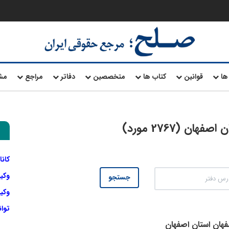
ها
قوانین
کتاب ها
متخصصین
دفاتر
مراجع
مش
ن (2767 مورد)
کانا
وکی
جستجو
وکیل
توا