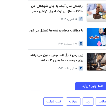
از ابتدای سال آینده به جای شوراهای حل
اختلاف، سازمان ثبت احوال گواهی حصر
وراثت بدون نیاز به درخواست وراث صادر
22 شهریور 1403
خواهد کرد
با موافقت مجلس؛ شنبه‌ها تعطیل می‌شود
26 اردیبهشت 1403
زین پس فارغ التحصیلان حقوق می‌توانند
برای موسسات حقوقی وکالت کنند
17 اردیبهشت 1403
همه چیز درباره
یانت
ارث
سرقت
ثبت شرکت