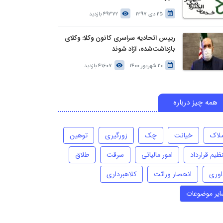
25 دی 1397
49372 بازدید
رییس اتحادیه سراسری کانون وکلا: وکلای
بازداشت‌شده، آزاد شوند
20 شهریور 1400
41607 بازدید
همه چیز درباره
ملاک
خیانت
چک
زورگیری
توهین
ظیم قرارداد
امور مالیاتی
سرقت
طلاق
اوری
انحصار وراثت
کلاهبرداری
ایر موضوعات