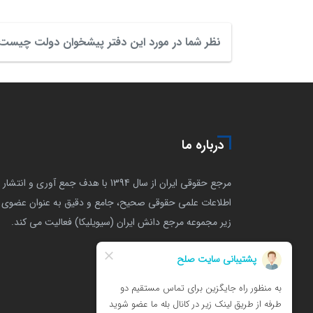
نظر شما در مورد این دفتر پیشخوان دولت چیست
درباره ما
مرجع حقوقی ایران از سال 1394 با هدف جمع آوری و انتشار
اطلاعات علمی حقوقی صحیح، جامع و دقیق به عنوان عضوی ا
زیر مجموعه مرجع دانش ایران (سیویلیکا) فعالیت می کند.