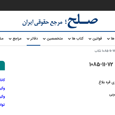
ها
قوانین
کتاب ها
متخصصین
دفاتر
مراجع
مش
کانا
 قره بلاغ
وکی
ربی
وکیل
توا