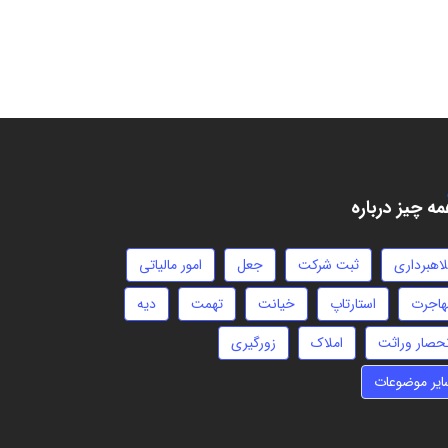
ه چیز درباره
لاهبرداری
ثبت شرکت
جعل
امور مالیاتی
هاجرت
استارتاپ
خیانت
تهمت
دیه
نحصار وراثت
املاک
زورگیری
ایر موضوعات