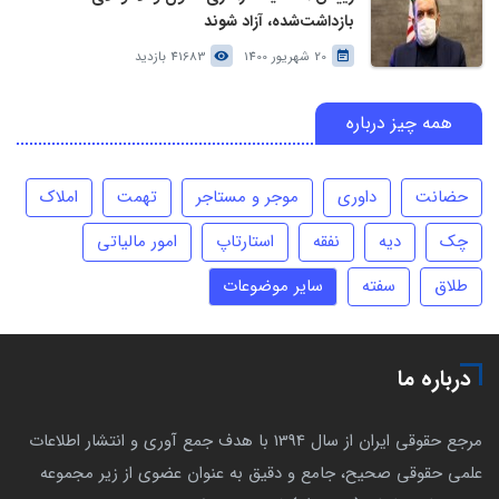
بازداشت‌شده، آزاد شوند
20 شهریور 1400
41683 بازدید
همه چیز درباره
حضانت
داوری
موجر و مستاجر
تهمت
املاک
چک
دیه
نفقه
استارتاپ
امور مالیاتی
طلاق
سفته
سایر موضوعات
درباره ما
مرجع حقوقی ایران از سال 1394 با هدف جمع آوری و انتشار اطلاعات
علمی حقوقی صحیح، جامع و دقیق به عنوان عضوی از زیر مجموعه