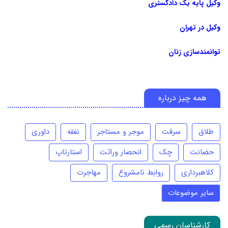
وکیل پایه یک دادگستری
وکیل در تهران
توانمندسازی زنان
همه چیز درباره
طلاق
سرقت
موجر و مستاجر
نفقه
داوری
حضانت
چک
انحصار وراثت
استارتاپ
کلاهبرداری
روابط نامشروع
مهاجرت
سایر موضوعات
کارشناسان رسمی